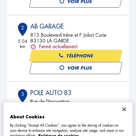
VOIR PLUS
AB GARAGE
2
815 Boulevard Irène et F Joliot Curie
83130 LA GARDE
5.04
km
Fermé actuellement
TÉLÉPHONE
VOIR PLUS
POLE AUTO 83
3
Rue de l'Innovation
83390 CUERS
5.43
km
Fermé actuellement
About Cookies
TÉLÉPHONE
By clicking “Accept All Cookies”, you agree to the storing of cookies on
your device to enhance site navigation, analyze site usage, and assist in our
VOIR PLUS
marketing efforts.
Politique de cookies