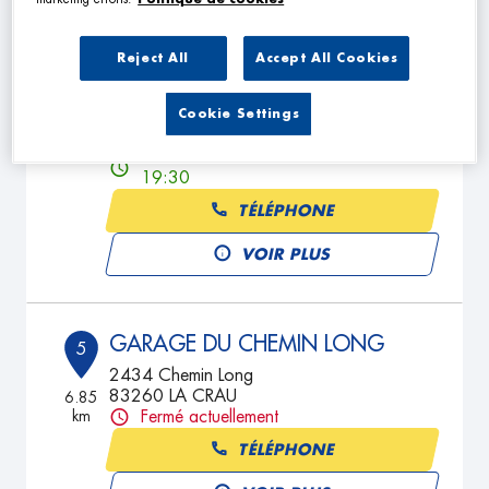
Reject All
Accept All Cookies
AUTOSTAR 83
4
1150 Route de Pierrefeu
Cookie Settings
83260 LA CRAU
5.88
km
Ouvert 07:30 - 13:00 et 14:00 -
19:30
TÉLÉPHONE
VOIR PLUS
GARAGE DU CHEMIN LONG
5
2434 Chemin Long
83260 LA CRAU
6.85
km
Fermé actuellement
TÉLÉPHONE