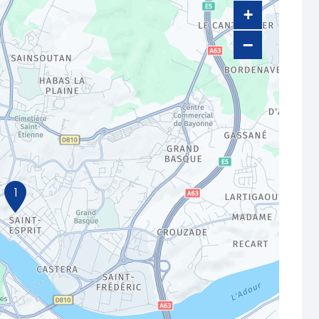
+
−
1