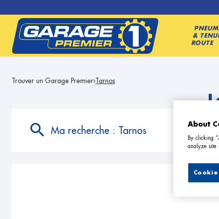
PNEUM
& TENU
ROUTE
Trouver un Garage Premier
Tarnos
L
About C
Ma recherche :
Tarnos
By clicking 
analyze site 
Cookie 