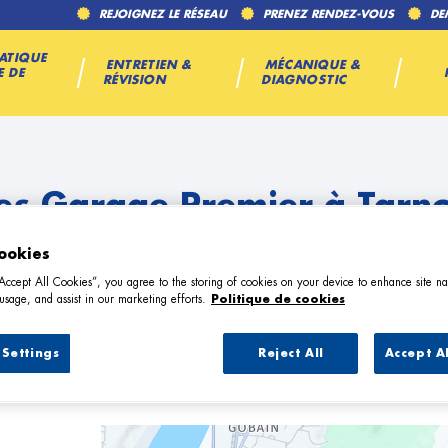
REJOIGNEZ LE RÉSEAU
PRENEZ RENDEZ-VOUS
DE
ATIQUE
ENTRETIEN &
MÉCANIQUE &
E DE
RÉVISION
DIAGNOSTIC
es Garage Premier à Tarn
ookies
“Accept All Cookies”, you agree to the storing of cookies on your device to enhance site na
usage, and assist in our marketing efforts.
Politique de cookies
Settings
Reject All
Accept A
1 Garage Premier à Tarnos