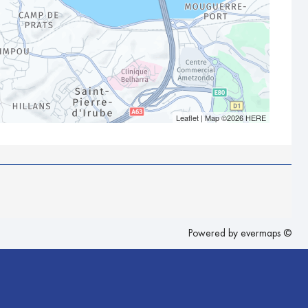
Leaflet
| Map ©2026
HERE
Powered by
evermaps ©