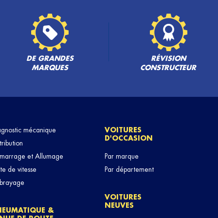
DE GRANDES
RÉVISION
MARQUES
CONSTRUCTEUR
agnostic mécanique
VOITURES
D'OCCASION
tribution
marrage et Allumage
Par marque
te de vitesse
Par département
brayage
VOITURES
NEUVES
NEUMATIQUE &