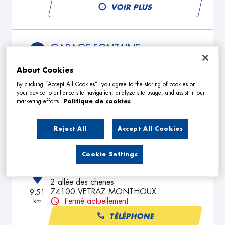
VOIR PLUS
GARAGE FONTAINE
4
11 Rue de L'Europe
About Cookies
74100 AMBILLY
7.98
km
Ouvert 07:30 - 12:00 et 14:00 -
By clicking “Accept All Cookies”, you agree to the storing of cookies on
18:00
your device to enhance site navigation, analyze site usage, and assist in our
marketing efforts.
Politique de cookies
TÉLÉPHONE
VOIR PLUS
Reject All
Accept All Cookies
Cookie Settings
EZEL AUTOMOBILES
5
2 allée des chenes
74100 VETRAZ MONTHOUX
9.51
km
Fermé actuellement
TÉLÉPHONE