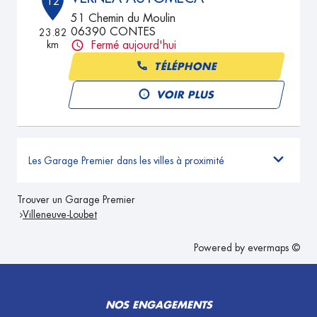
12
51 Chemin du Moulin
06390 CONTES
23.82
km
Fermé aujourd'hui
TÉLÉPHONE
VOIR PLUS
Les Garage Premier dans les villes à proximité
Trouver un Garage Premier
Villeneuve-Loubet
Powered by
evermaps ©
NOS ENGAGEMENTS