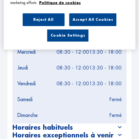
Leaflet
| Map ©2026
HERE
marketing efforts.
Politique de cookies
Horaires d'ouverture
Lundi
Fermé
Reject All
Accept All Cookies
Mardi
08:30 - 12:00
13:30 - 18:00
Cookie Settings
Mercredi
08:30 - 12:00
13:30 - 18:00
Jeudi
08:30 - 12:00
13:30 - 18:00
Vendredi
08:30 - 12:00
13:30 - 18:00
Samedi
Fermé
Dimanche
Fermé
Horaires habituels
Horaires exceptionnels à venir