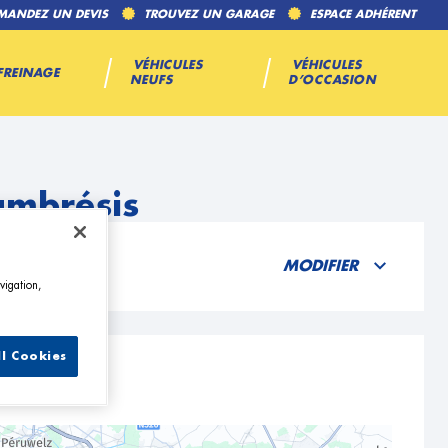
MANDEZ UN DEVIS
TROUVEZ UN GARAGE
ESPACE ADHÉRENT
VÉHICULES
VÉHICULES
FREINAGE
NEUFS
D’OCCASION
ambrésis
MODIFIER
vigation,
ll Cookies
is