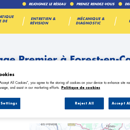
REJOIGNEZ LE RÉSEAU
PRENEZ RENDEZ-VOUS
DE
ATIQUE
ENTRETIEN &
MÉCANIQUE &
E DE
RÉVISION
DIAGNOSTIC
age Premier à Forest-en-C
ookies
“Accept All Cookies”, you agree to the storing of cookies on your device to enhance site na
usage, and assist in our marketing efforts.
Politique de cookies
Settings
Reject All
Accept A
 Garage Premier à Forest-en-Cambrés