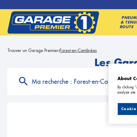
PNEUM
& TENU
ROUTE
Trouver un Garage Premier
Forest-en-Cambrésis
Les Gar
About C
Ma recherche :
Forest-en-Cambrésis
By clicking 
analyze site 
Cookie 
4