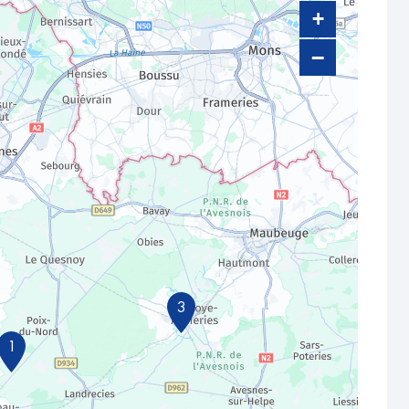
+
−
3
1