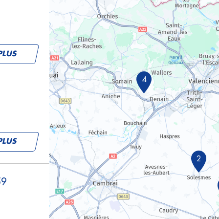
PLUS
4
PLUS
2
59