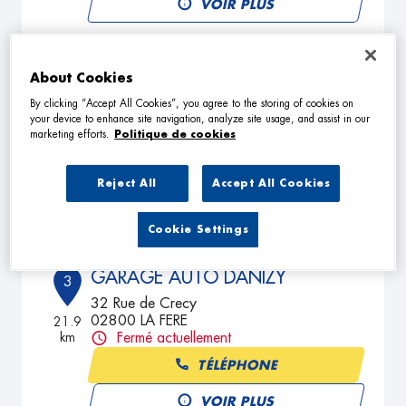
VOIR PLUS
GT AUTOMOBILE
About Cookies
2
ZI RUE DU NOUVEAU MONDE
By clicking “Accept All Cookies”, you agree to the storing of cookies on
your device to enhance site navigation, analyze site usage, and assist in our
80240 ROISEL
16.93
marketing efforts.
Politique de cookies
km
Fermé actuellement
TÉLÉPHONE
Reject All
Accept All Cookies
VOIR PLUS
Cookie Settings
GARAGE AUTO DANIZY
3
32 Rue de Crecy
02800 LA FERE
21.9
km
Fermé actuellement
TÉLÉPHONE
VOIR PLUS