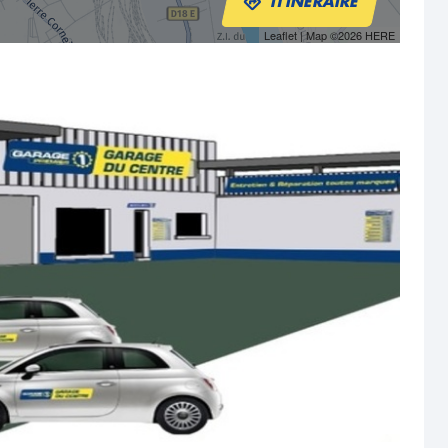
ITINÉRAIRE
Leaflet
| Map ©2026
HERE