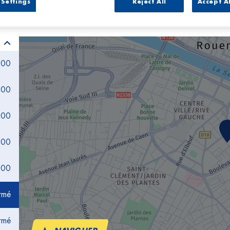
Settings
Reject All
Accept A
:00
:00
:00
:00
:00
rmé
rmé