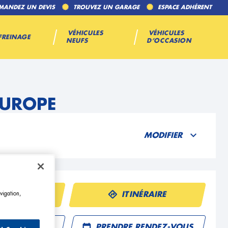
MANDEZ UN DEVIS
TROUVEZ UN GARAGE
ESPACE ADHÉRENT
VÉHICULES
VÉHICULES
FREINAGE
NEUFS
D’OCCASION
EUROPE
MODIFIER
ÉPHONE
ITINÉRAIRE
vigation,
R UN DEVIS
PRENDRE RENDEZ-VOUS