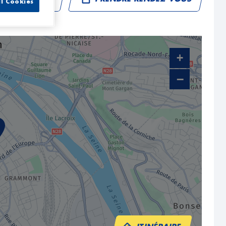
ll Cookies
+
−