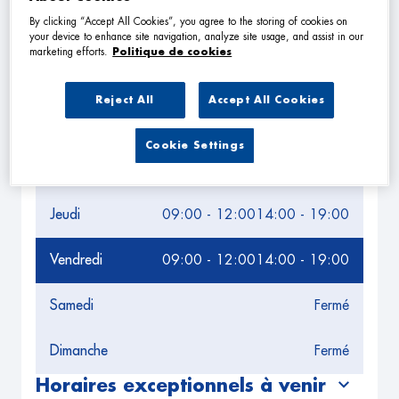
By clicking “Accept All Cookies”, you agree to the storing of cookies on
Leaflet
| Map ©2026
HERE
your device to enhance site navigation, analyze site usage, and assist in our
Horaires d'ouverture
marketing efforts.
Politique de cookies
Lundi
09:00 - 12:00
14:00 - 19:00
Reject All
Accept All Cookies
Mardi
09:00 - 12:00
14:00 - 19:00
Cookie Settings
Mercredi
09:00 - 12:00
14:00 - 19:00
Jeudi
09:00 - 12:00
14:00 - 19:00
Vendredi
09:00 - 12:00
14:00 - 19:00
Samedi
Fermé
Dimanche
Fermé
Horaires exceptionnels à venir