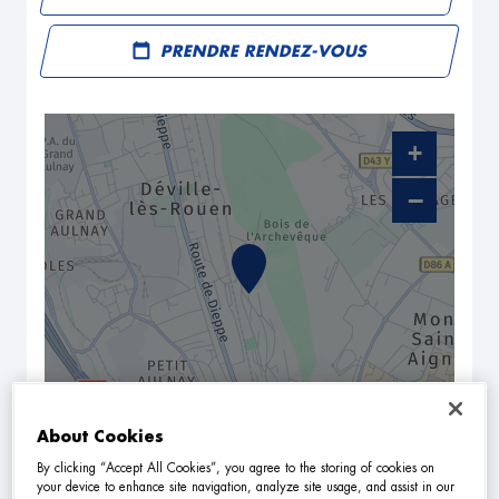
PRENDRE RENDEZ-VOUS
+
−
NAVIGUER
ITINÉRAIRE
About Cookies
By clicking “Accept All Cookies”, you agree to the storing of cookies on
Leaflet
| Map ©2026
HERE
your device to enhance site navigation, analyze site usage, and assist in our
Horaires d'ouverture