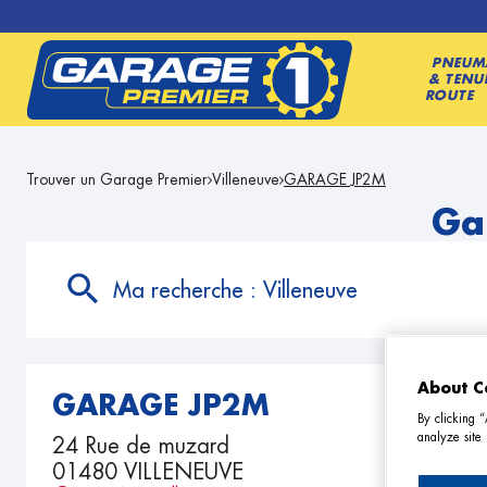
PNEUM
& TENU
ROUTE
Trouver un Garage Premier
Villeneuve
GARAGE JP2M
Ga
Ma recherche :
Villeneuve
About C
GARAGE JP2M
By clicking 
analyze site 
24 Rue de muzard
01480 VILLENEUVE