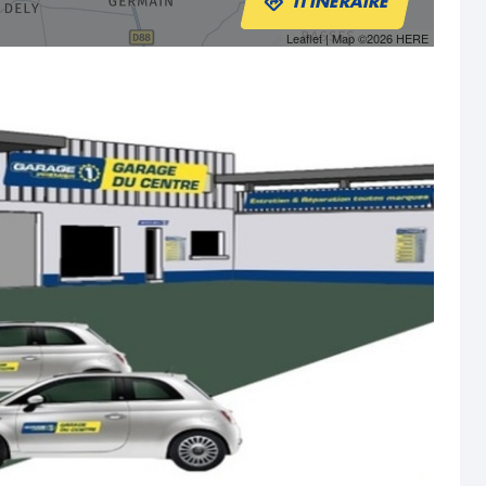
ITINÉRAIRE
Leaflet
| Map ©2026
HERE