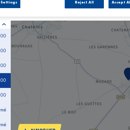
Settings
Reject All
Accept A
:00
:00
:00
:00
:00
rmé
rmé