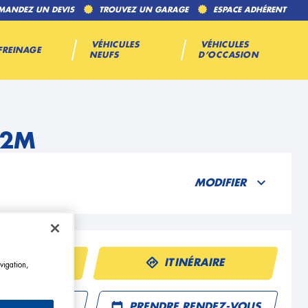
MANDEZ UN DEVIS
TROUVEZ UN GARAGE
ESPACE ADHÉRENT
VÉHICULES
VÉHICULES
FREINAGE
NEUFS
D’OCCASION
P2M
MODIFIER
ÉPHONE
ITINÉRAIRE
vigation,
R UN DEVIS
PRENDRE RENDEZ-VOUS