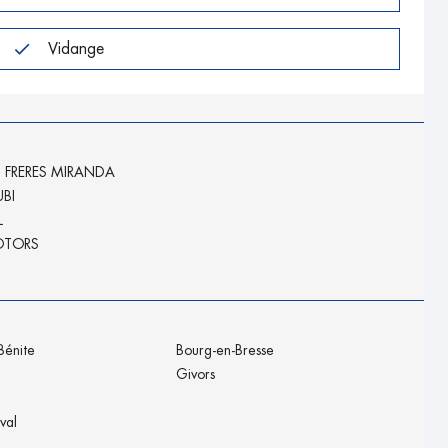
Vidange
 FRERES MIRANDA
BI
L
OTORS
-Bénite
Bourg-en-Bresse
Givors
val