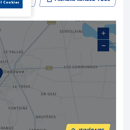
ll Cookies
+
−