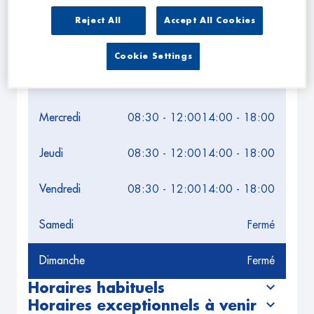
Leaflet
| Map ©2026
HERE
Horaires d'ouverture
Reject All
Accept All Cookies
Lundi
08:30 - 12:00
14:00 - 18:00
Cookie Settings
Mardi
08:30 - 12:00
14:00 - 18:00
Mercredi
08:30 - 12:00
14:00 - 18:00
Jeudi
08:30 - 12:00
14:00 - 18:00
Vendredi
08:30 - 12:00
14:00 - 18:00
Samedi
Fermé
Dimanche
Fermé
Horaires habituels
Horaires exceptionnels à venir