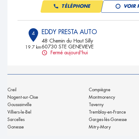
TÉLÉPHONE
VOIR 
EDDY PRESTA AUTO
4
48 Chemin du Haut Silly
60730 STE GENEVIEVE
19.7 km
Fermé aujourd'hui
TÉLÉPHONE
VOIR 
EDDY PRESTA AUTO
5
Creil
Compiègne
11 RUE DE L'EPINETTE
Nogent-sur-Oise
Montmorency
60730 NOVILLERS
19.7 km
Goussainville
Taverny
Fermé aujourd'hui
Villiers-le-Bel
Tremblay-en-France
TÉLÉPHONE
VOIR 
Sarcelles
Garges-lès-Gonesse
Gonesse
Mitry-Mory