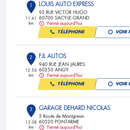
LOUIS AUTO EXPRESS
1
92 RUE VICTOR HUGO
60700 SACY-LE-GRAND
11.61
km
Fermé aujourd'hui
TÉLÉPHONE
VOIR 
FJL AUTOS
2
940 RUE JEAN JAURES
60250 ANGY
12.56
km
Fermé aujourd'hui
TÉLÉPHONE
VOIR 
GARAGE DEHARD NICOLAS
3
5 Route de Montgresin
60520 PONTARME
13.08
km
Fermé aujourd'hui