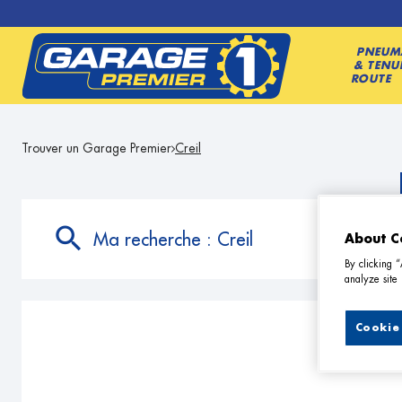
PNEUM
& TENU
ROUTE
Trouver un Garage Premier
Creil
Ma recherche :
Creil
About C
By clicking 
analyze site 
Cookie 