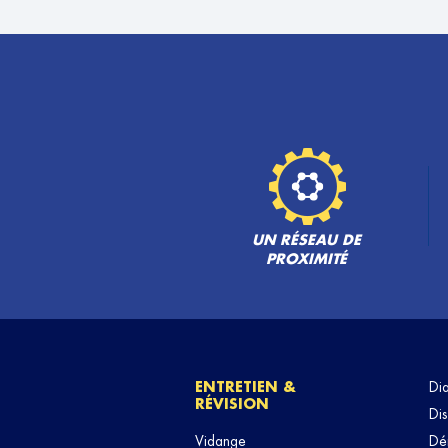
LOUIS AUTO EXPRESS
6
32 RUE DES VIGNES
60190 MONTIERS
27.69
km
Fermé aujourd'hui
TÉLÉPHONE
VOIR 
UN RÉSEAU DE
PROXIMITÉ
ENTRETIEN &
Di
RÉVISION
Dis
Vidange
Dé