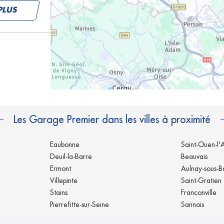
PLUS
PLUS
Les Garage Premier dans les villes à proximité
Eaubonne
Saint-Ouen-l
Deuil-la-Barre
Beauvais
Ermont
Aulnay-sous-B
Villepinte
Saint-Gratien
PLUS
Stains
Franconville
Pierrefitte-sur-Seine
Sannois