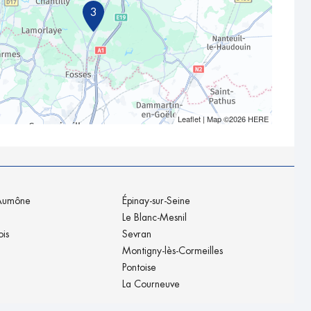
3
Leaflet
| Map ©2026
HERE
'Aumône
Épinay-sur-Seine
Le Blanc-Mesnil
ois
Sevran
Montigny-lès-Cormeilles
Pontoise
La Courneuve