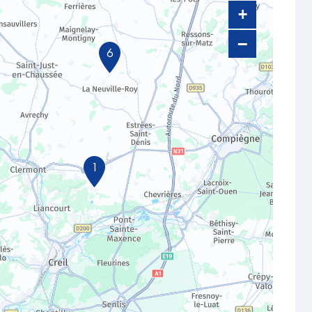
+
−
6
1