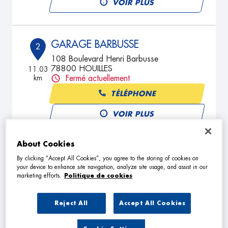
VOIR PLUS
GARAGE BARBUSSE
2
108 Boulevard Henri Barbusse
78800 HOUILLES
11.03
km
Fermé actuellement
TÉLÉPHONE
VOIR PLUS
About Cookies
GARAGE DU MARCHE
3
By clicking “Accept All Cookies”, you agree to the storing of cookies on
your device to enhance site navigation, analyze site usage, and assist in our
19 Rue d'Alsace Lorraine
marketing efforts.
Politique de cookies
92250 LA GARENNE COLOMBES
13.17
km
Fermé actuellement
Reject All
Accept All Cookies
TÉLÉPHONE
VOIR PLUS