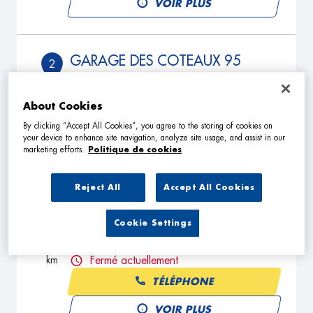
VOIR PLUS
GARAGE DES COTEAUX 95
2
6 B Rue des Vedrines
95100 ARGENTEUIL
11.45
About Cookies
km
Fermé actuellement
By clicking “Accept All Cookies”, you agree to the storing of cookies on
TÉLÉPHONE
your device to enhance site navigation, analyze site usage, and assist in our
marketing efforts.
Politique de cookies
VOIR PLUS
Reject All
Accept All Cookies
GARAGE DU MARCHE
3
Cookie Settings
19 Rue d'Alsace Lorraine
92250 LA GARENNE COLOMBES
14.49
km
Fermé actuellement
TÉLÉPHONE
VOIR PLUS