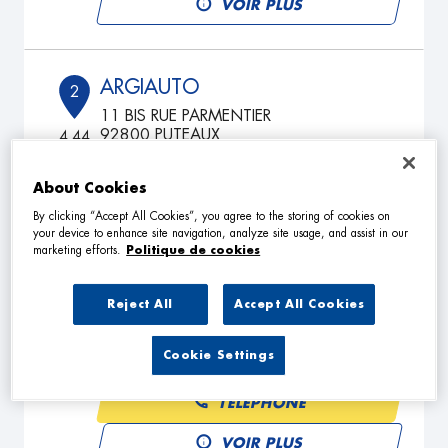
VOIR PLUS
ARGIAUTO
2
11 BIS RUE PARMENTIER
92800 PUTEAUX
4.44
km
Fermé aujourd'hui
TÉLÉPHONE
About Cookies
By clicking “Accept All Cookies”, you agree to the storing of cookies on
VOIR PLUS
your device to enhance site navigation, analyze site usage, and assist in our
marketing efforts.
Politique de cookies
GARAGE DES COTEAUX 95
Reject All
Accept All Cookies
3
6 B Rue des Vedrines
95100 ARGENTEUIL
5.45
Cookie Settings
km
Fermé actuellement
TÉLÉPHONE
VOIR PLUS