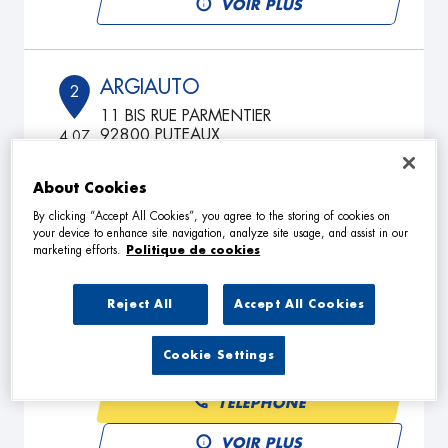
VOIR PLUS
ARGIAUTO
2
11 BIS RUE PARMENTIER
92800 PUTEAUX
4.07
km
Fermé aujourd'hui
TÉLÉPHONE
About Cookies
By clicking “Accept All Cookies”, you agree to the storing of cookies on
VOIR PLUS
your device to enhance site navigation, analyze site usage, and assist in our
marketing efforts.
Politique de cookies
GARAGE DES COTEAUX 95
Reject All
Accept All Cookies
3
6 B Rue des Vedrines
95100 ARGENTEUIL
8.14
Cookie Settings
km
Ouvert 08:30 - 12:00
TÉLÉPHONE
VOIR PLUS