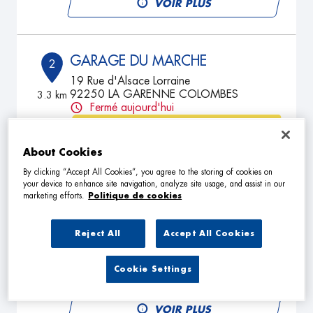
VOIR PLUS
GARAGE DU MARCHE
2
19 Rue d'Alsace Lorraine
92250 LA GARENNE COLOMBES
3.3 km
Fermé aujourd'hui
TÉLÉPHONE
About Cookies
VOIR PLUS
By clicking “Accept All Cookies”, you agree to the storing of cookies on
your device to enhance site navigation, analyze site usage, and assist in our
marketing efforts.
Politique de cookies
GARAGE BARBUSSE
3
108 Boulevard Henri Barbusse
Reject All
Accept All Cookies
78800 HOUILLES
8 km
Fermé aujourd'hui
Cookie Settings
TÉLÉPHONE
VOIR PLUS