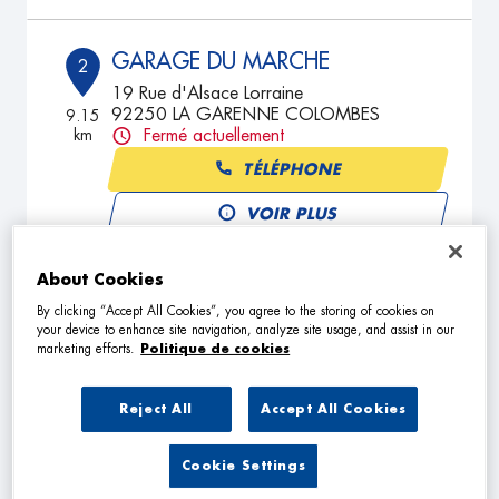
GARAGE DU MARCHE
2
19 Rue d'Alsace Lorraine
92250 LA GARENNE COLOMBES
9.15
km
Fermé actuellement
TÉLÉPHONE
VOIR PLUS
About Cookies
GARAGE MCH
3
By clicking “Accept All Cookies”, you agree to the storing of cookies on
your device to enhance site navigation, analyze site usage, and assist in our
66 - 72 Avenue Henri Barbusse
marketing efforts.
Politique de cookies
93120 LACOURNEUVE
9.18
km
Ouvert 09:00 - 12:30 et 14:00 -
19:00
Reject All
Accept All Cookies
TÉLÉPHONE
Cookie Settings
VOIR PLUS