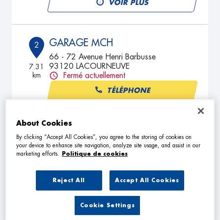
VOIR PLUS
GARAGE MCH
2
66 - 72 Avenue Henri Barbusse
93120 LACOURNEUVE
7.31
km
Fermé actuellement
TÉLÉPHONE
VOIR PLUS
About Cookies
By clicking “Accept All Cookies”, you agree to the storing of cookies on
your device to enhance site navigation, analyze site usage, and assist in our
ALCOS AUTO
3
marketing efforts.
Politique de cookies
254 Rue Anatole France
93700 DRANCY
8.05
Reject All
Accept All Cookies
km
Fermé actuellement
TÉLÉPHONE
Cookie Settings
VOIR PLUS