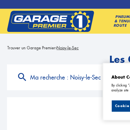
PNEUM
& TENU
ROUTE
Trouver un Garage Premier
Noisy-le-Sec
Les
Ma recherche :
Noisy-le-Sec
About C
By clicking 
analyze site 
Cookie 