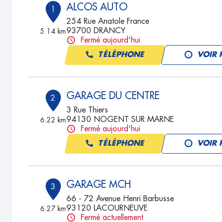
ALCOS AUTO
1
254 Rue Anatole France
93700 DRANCY
5.14 km
Fermé aujourd'hui
TÉLÉPHONE
VOIR 
GARAGE DU CENTRE
2
3 Rue Thiers
94130 NOGENT SUR MARNE
6.22 km
Fermé aujourd'hui
TÉLÉPHONE
VOIR 
GARAGE MCH
3
66 - 72 Avenue Henri Barbusse
93120 LACOURNEUVE
6.27 km
Fermé actuellement