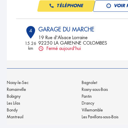
TÉLÉPHONE
VOIR 
GARAGE DU MARCHE
4
19 Rue d'Alsace Lorraine
92250 LA GARENNE COLOMBES
15.26
km
Fermé aujourd'hui
TÉLÉPHONE
VOIR 
ARGIAUTO
5
Noisy-le-Sec
Bagnolet
11 BIS RUE PARMENTIER
Romainville
Rosny-sous-Bois
92800 PUTEAUX
15.58
Bobigny
Pantin
km
Fermé aujourd'hui
Les Lilas
Drancy
TÉLÉPHONE
VOIR 
Bondy
Villemomble
Montreuil
Les Pavillons-sous-Bois