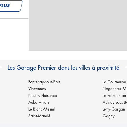
PLUS
PLUS
Les Garage Premier dans les villes à proximité
Fontenay-sous-Bois
La Courneuve
Vincennes
Nogent-sur-M
Neuilly-Plaisance
Le Perreux-su
Aubervilliers
Aulnay-sous-B
PLUS
Le Blanc-Mesnil
Livry-Gargan
Saint-Mandé
Gagny