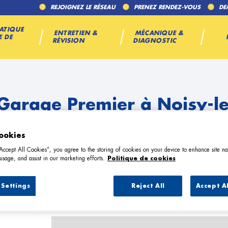
REJOIGNEZ LE RÉSEAU
PRENEZ RENDEZ-VOUS
DE
ATIQUE
ENTRETIEN &
MÉCANIQUE &
E DE
RÉVISION
DIAGNOSTIC
 Garage Premier à Noisy-le
ookies
“Accept All Cookies”, you agree to the storing of cookies on your device to enhance site na
usage, and assist in our marketing efforts.
Politique de cookies
Settings
Reject All
Accept A
9 Garage Premier à Noisy-le-Sec