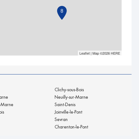
8
Leaflet
| Map ©2026
HERE
Clichy-sous-Bois
arne
Neuilly-sur-Marne
r-Marne
Saint-Denis
ois
Joinville-le-Pont
Sevran
Charenton-le-Pont