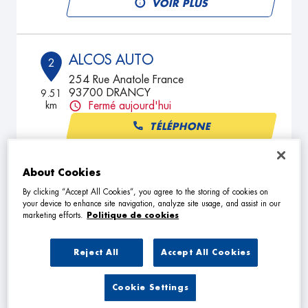
VOIR PLUS
ALCOS AUTO
2
254 Rue Anatole France
93700 DRANCY
9.51
km
Fermé aujourd'hui
TÉLÉPHONE
VOIR PLUS
About Cookies
By clicking “Accept All Cookies”, you agree to the storing of cookies on
your device to enhance site navigation, analyze site usage, and assist in our
GARAGE MCH
3
marketing efforts.
Politique de cookies
66 - 72 Avenue Henri Barbusse
93120 LACOURNEUVE
10.76
Reject All
Accept All Cookies
km
Fermé aujourd'hui
TÉLÉPHONE
Cookie Settings
VOIR PLUS