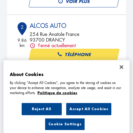
VOIR PLUS
ALCOS AUTO
2
254 Rue Anatole France
93700 DRANCY
9.86
km
Fermé actuellement
TÉLÉPHONE
VOIR PLUS
About Cookies
By clicking “Accept All Cookies”, you agree to the storing of cookies on
your device to enhance site navigation, analyze site usage, and assist in our
GARAGE MCH
3
marketing efforts.
Politique de cookies
66 - 72 Avenue Henri Barbusse
93120 LACOURNEUVE
9.95
Reject All
Accept All Cookies
km
Fermé actuellement
TÉLÉPHONE
Cookie Settings
VOIR PLUS