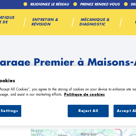
REJOIGNEZ LE RÉSEAU
PRENEZ RENDEZ-VOUS
DE
ATIQUE
ENTRETIEN &
MÉCANIQUE &
E DE
RÉVISION
DIAGNOSTIC
arage Premier à Maisons-
ookies
“Accept All Cookies”, you agree to the storing of cookies on your device to enhance site na
usage, and assist in our marketing efforts.
Politique de cookies
Settings
Reject All
Accept A
9 Garage Premier à Maisons-Alfort