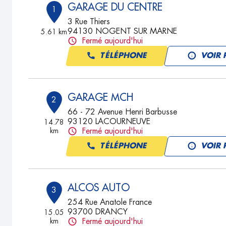
GARAGE DU CENTRE
1
3 Rue Thiers
94130 NOGENT SUR MARNE
5.61 km
Fermé aujourd'hui
TÉLÉPHONE
VOIR 
GARAGE MCH
2
66 - 72 Avenue Henri Barbusse
93120 LACOURNEUVE
14.78
km
Fermé aujourd'hui
TÉLÉPHONE
VOIR 
ALCOS AUTO
3
254 Rue Anatole France
93700 DRANCY
15.05
km
Fermé aujourd'hui