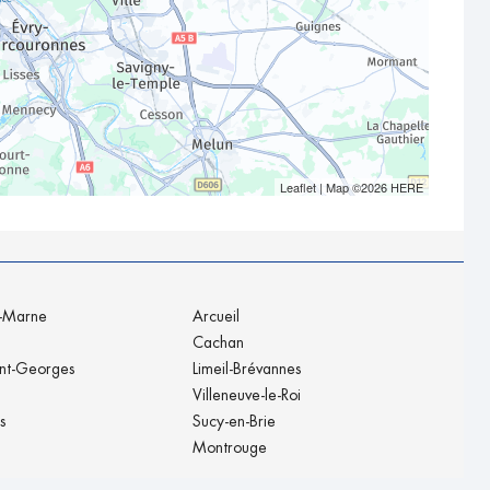
Leaflet
| Map ©2026
HERE
r-Marne
Arcueil
Cachan
int-Georges
Limeil-Brévannes
Villeneuve-le-Roi
s
Sucy-en-Brie
Montrouge