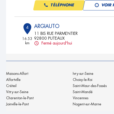
TÉLÉPHONE
VOIR 
ARGIAUTO
4
11 BIS RUE PARMENTIER
92800 PUTEAUX
16.53
km
Fermé aujourd'hui
TÉLÉPHONE
VOIR 
NG AUTOMOBILES
5
Maisons-Alfort
Ivry-sur-Seine
30 Rue de Lesigny
Alfortville
Choisy-le-Roi
77330 OZOIR LA FERRIERE
18.08
Créteil
Saint-Maur-des-Fossés
km
Fermé aujourd'hui
Vitry-sur-Seine
Saint-Mandé
TÉLÉPHONE
VOIR 
Charenton-le-Pont
Vincennes
Joinville-le-Pont
Nogent-sur-Marne