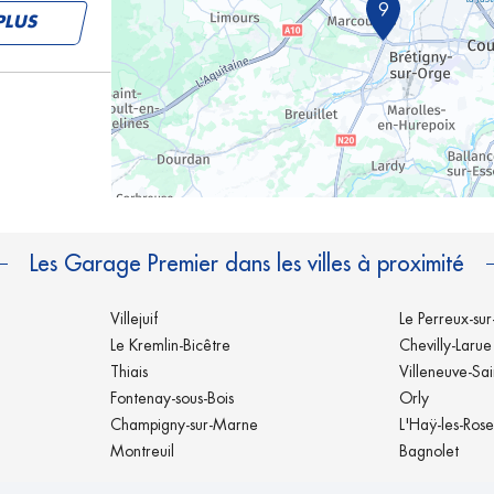
9
PLUS
PLUS
Les Garage Premier dans les villes à proximité
Villejuif
Le Perreux-su
Le Kremlin-Bicêtre
Chevilly-Larue
Thiais
Villeneuve-Sa
Fontenay-sous-Bois
Orly
PLUS
Champigny-sur-Marne
L'Haÿ-les-Rose
Montreuil
Bagnolet