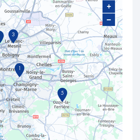
+
−
3
2
1
5