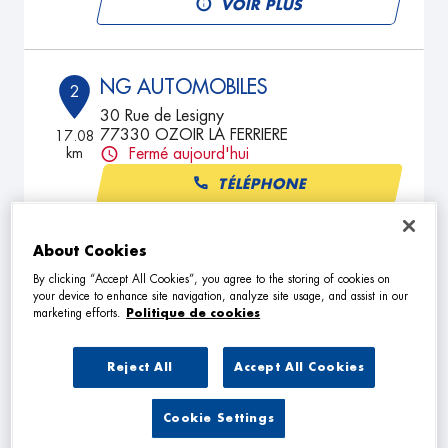
VOIR PLUS
NG AUTOMOBILES
2
30 Rue de Lesigny
77330 OZOIR LA FERRIERE
17.08
km
Fermé aujourd'hui
TÉLÉPHONE
VOIR PLUS
About Cookies
By clicking “Accept All Cookies”, you agree to the storing of cookies on
your device to enhance site navigation, analyze site usage, and assist in our
RBM POIDS LOURD
3
marketing efforts.
Politique de cookies
7 RUE HENRI MATISSE
91390 MORSANG SUR ORGE
18.16
Reject All
Accept All Cookies
km
Fermé actuellement
TÉLÉPHONE
Cookie Settings
VOIR PLUS