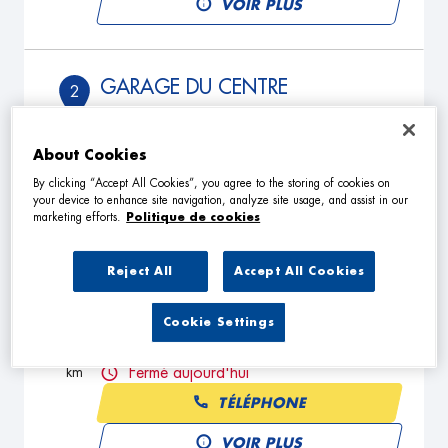
VOIR PLUS
GARAGE DU CENTRE
2
3 Rue Thiers
94130 NOGENT SUR MARNE
20.29
km
Fermé aujourd'hui
About Cookies
TÉLÉPHONE
By clicking “Accept All Cookies”, you agree to the storing of cookies on
your device to enhance site navigation, analyze site usage, and assist in our
marketing efforts.
Politique de cookies
VOIR PLUS
Reject All
Accept All Cookies
NG AUTOMOBILES
3
Cookie Settings
30 Rue de Lesigny
77330 OZOIR LA FERRIERE
24.35
km
Fermé aujourd'hui
TÉLÉPHONE
VOIR PLUS