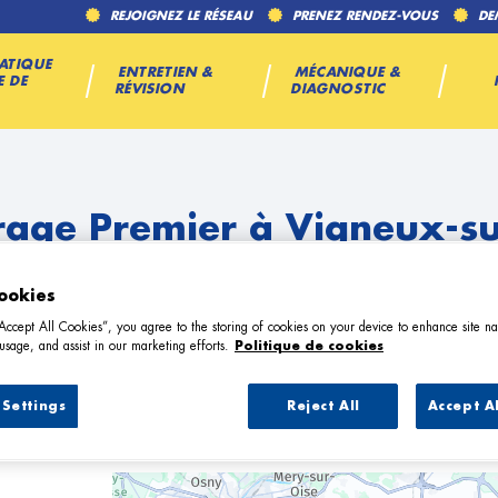
REJOIGNEZ LE RÉSEAU
PRENEZ RENDEZ-VOUS
DE
ATIQUE
ENTRETIEN &
MÉCANIQUE &
E DE
RÉVISION
DIAGNOSTIC
rage Premier à Vigneux-su
ookies
“Accept All Cookies”, you agree to the storing of cookies on your device to enhance site na
usage, and assist in our marketing efforts.
Politique de cookies
Settings
Reject All
Accept A
7 Garage Premier à Vigneux-sur-Sein