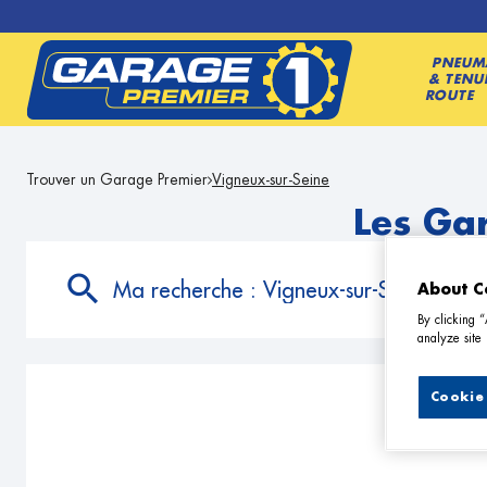
PNEUM
& TENU
ROUTE
Trouver un Garage Premier
Vigneux-sur-Seine
Les Ga
Ma recherche :
Vigneux-sur-Seine
About C
By clicking 
analyze site 
Cookie 