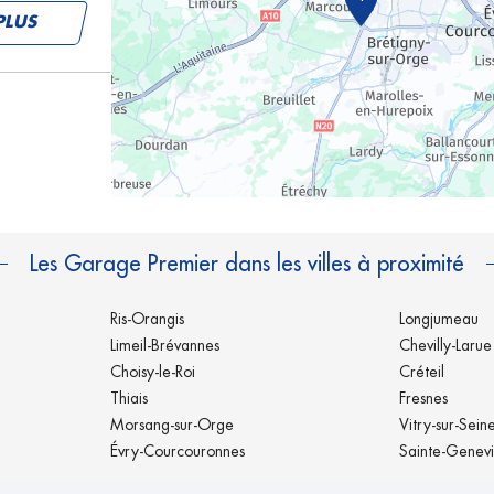
PLUS
PLUS
Les Garage Premier dans les villes à proximité
Ris-Orangis
Longjumeau
Limeil-Brévannes
Chevilly-Larue
Choisy-le-Roi
Créteil
Thiais
Fresnes
PLUS
Morsang-sur-Orge
Vitry-sur-Sein
Évry-Courcouronnes
Sainte-Genevi