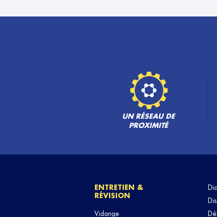
ALCOS AUTO
6
254 Rue Anatole France
93700 DRANCY
26.02
km
Ouvert 08:00 - 12:30 et 13:30 - 18:30
TÉLÉPHONE
VOIR 
GARAGE DU MARCHE
7
19 Rue d'Alsace Lorraine
92250 LA GARENNE COLOMBES
UN RÉSEAU DE
26.64
km
Ouvert 08:30 - 12:00 et 14:00 - 18:00
PROXIMITÉ
TÉLÉPHONE
VOIR 
ENTRETIEN &
Di
RÉVISION
Dis
Vidange
Dé