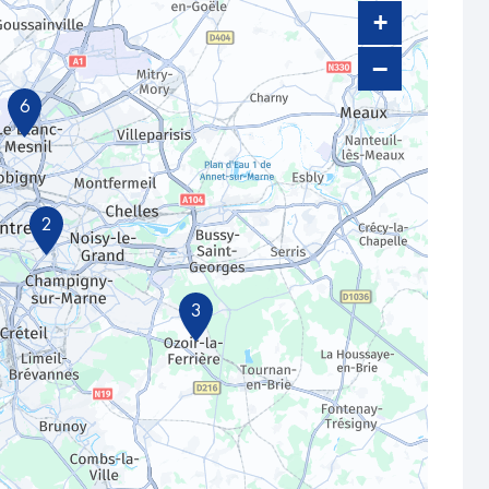
+
−
6
2
3