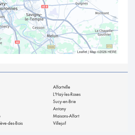
Leaflet
| Map ©2026
HERE
Alfortville
L'Haÿ-les-Roses
Sucy-en-Brie
Antony
e
Maisons-Alfort
ève-des-Bois
Villejuif