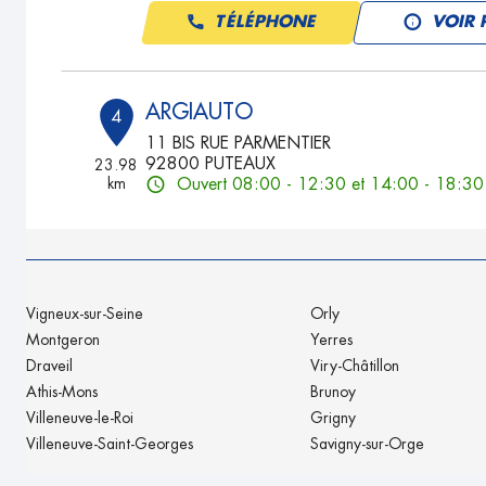
TÉLÉPHONE
VOIR 
ARGIAUTO
4
11 BIS RUE PARMENTIER
92800 PUTEAUX
23.98
km
Ouvert 08:00 - 12:30 et 14:00 - 18:30
TÉLÉPHONE
VOIR 
GARAGE MCH
5
Vigneux-sur-Seine
Orly
66 - 72 Avenue Henri Barbusse
Montgeron
Yerres
93120 LACOURNEUVE
25.63
Draveil
Viry-Châtillon
km
Ouvert 09:00 - 12:30 et 14:00 - 19:00
Athis-Mons
Brunoy
TÉLÉPHONE
VOIR 
Villeneuve-le-Roi
Grigny
Villeneuve-Saint-Georges
Savigny-sur-Orge