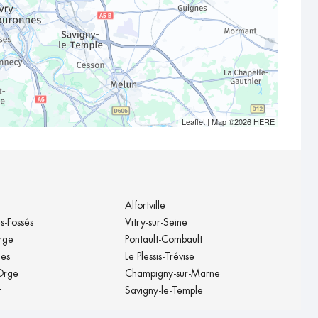
Leaflet
| Map ©2026
HERE
Alfortville
s-Fossés
Vitry-sur-Seine
rge
Pontault-Combault
nes
Le Plessis-Trévise
Orge
Champigny-sur-Marne
t
Savigny-le-Temple