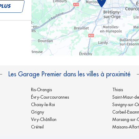
PLUS
PLUS
Les Garage Premier dans les villes à proximité
Ris-Orangis
Thiais
Évry-Courcouronnes
Saint-Maur-de
Choisy-le-Roi
Savigny-sur-O
Grigny
Corbeil-Esson
PLUS
Viry-Châtillon
Morsang-sur-
Créteil
Maisons-Alfor