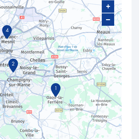
+
−
4
2
1