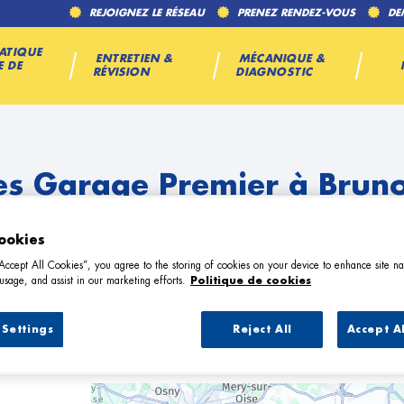
REJOIGNEZ LE RÉSEAU
PRENEZ RENDEZ-VOUS
DE
ATIQUE
ENTRETIEN &
MÉCANIQUE &
E DE
RÉVISION
DIAGNOSTIC
es Garage Premier à Brun
ookies
“Accept All Cookies”, you agree to the storing of cookies on your device to enhance site na
usage, and assist in our marketing efforts.
Politique de cookies
Settings
Reject All
Accept A
6 Garage Premier à Brunoy