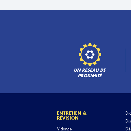
ARGIAUTO
6
11 BIS RUE PARMENTIER
92800 PUTEAUX
27.96
km
Ouvert 08:00 - 12:30 et 14:00 - 18:30
TÉLÉPHONE
VOIR 
UN RÉSEAU DE
PROXIMITÉ
ENTRETIEN &
Di
RÉVISION
Dis
Vidange
Dé