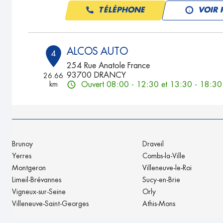
TÉLÉPHONE
VOIR 
ALCOS AUTO
4
254 Rue Anatole France
93700 DRANCY
26.66
km
Ouvert 08:00 - 12:30 et 13:30 - 18:30
TÉLÉPHONE
VOIR 
GARAGE MCH
5
Brunoy
Draveil
66 - 72 Avenue Henri Barbusse
Yerres
Combs-la-Ville
93120 LACOURNEUVE
27.25
Montgeron
Villeneuve-le-Roi
km
Ouvert 09:00 - 12:30 et 14:00 - 19:00
Limeil-Brévannes
Sucy-en-Brie
TÉLÉPHONE
VOIR 
Vigneux-sur-Seine
Orly
Villeneuve-Saint-Georges
Athis-Mons