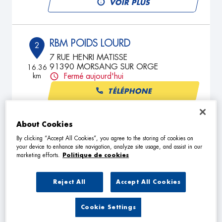
VOIR PLUS
RBM POIDS LOURD
2
7 RUE HENRI MATISSE
91390 MORSANG SUR ORGE
16.36
km
Fermé aujourd'hui
TÉLÉPHONE
VOIR PLUS
About Cookies
By clicking “Accept All Cookies”, you agree to the storing of cookies on
your device to enhance site navigation, analyze site usage, and assist in our
NG AUTOMOBILES
3
marketing efforts.
Politique de cookies
30 Rue de Lesigny
77330 OZOIR LA FERRIERE
19.97
Reject All
Accept All Cookies
km
Fermé aujourd'hui
TÉLÉPHONE
Cookie Settings
VOIR PLUS