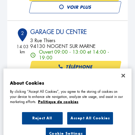
VOIR PLUS
GARAGE DU CENTRE
2
3 Rue Thiers
94130 NOGENT SUR MARNE
14.03
km
Ouvert 09:00 - 13:00 et 14:00 -
19:00
TÉLÉPHONE
VOIR PLUS
About Cookies
By clicking “Accept All Cookies”, you agree to the storing of cookies on
your device to enhance site navigation, analyze site usage, and assist in our
marketing efforts.
Politique de cookies
GARAGE DU MARCHE
3
19 Rue d'Alsace Lorraine
92250 LA GARENNE COLOMBES
15.37
Reject All
Accept All Cookies
km
Ouvert 08:30 - 12:00 et 14:00 -
18:00
Cookie Settings