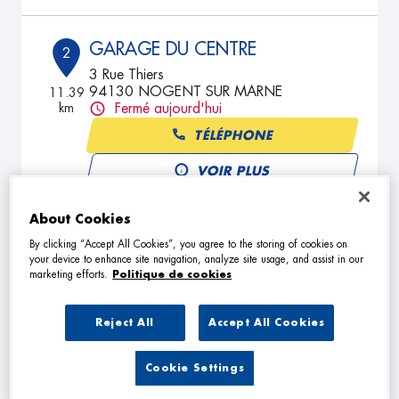
GARAGE DU CENTRE
2
3 Rue Thiers
94130 NOGENT SUR MARNE
11.39
km
Fermé aujourd'hui
TÉLÉPHONE
VOIR PLUS
About Cookies
GARAGE DU MARCHE
By clicking “Accept All Cookies”, you agree to the storing of cookies on
3
your device to enhance site navigation, analyze site usage, and assist in our
19 Rue d'Alsace Lorraine
marketing efforts.
Politique de cookies
92250 LA GARENNE COLOMBES
13.25
km
Fermé aujourd'hui
Reject All
Accept All Cookies
TÉLÉPHONE
VOIR PLUS
Cookie Settings