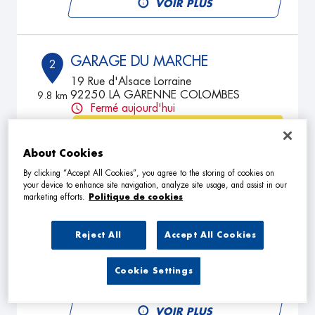
VOIR PLUS
GARAGE DU MARCHE
2
19 Rue d'Alsace Lorraine
92250 LA GARENNE COLOMBES
9.8 km
Fermé aujourd'hui
TÉLÉPHONE
About Cookies
VOIR PLUS
By clicking “Accept All Cookies”, you agree to the storing of cookies on
your device to enhance site navigation, analyze site usage, and assist in our
marketing efforts.
Politique de cookies
GARAGE BARBUSSE
3
108 Boulevard Henri Barbusse
Reject All
Accept All Cookies
78800 HOUILLES
13.09
km
Fermé aujourd'hui
Cookie Settings
TÉLÉPHONE
VOIR PLUS