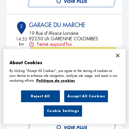
VOIR PLUS
GARAGE DU MARCHE
2
19 Rue d'Alsace Lorraine
92250 LA GARENNE COLOMBES
14.55
km
Fermé aujourd'hui
TÉLÉPHONE
About Cookies
VOIR PLUS
By clicking “Accept All Cookies”, you agree to the storing of cookies on
your device to enhance site navigation, analyze site usage, and assist in our
marketing efforts.
Politique de cookies
GARAGE BARBUSSE
3
108 Boulevard Henri Barbusse
Reject All
Accept All Cookies
78800 HOUILLES
16.19
km
Fermé aujourd'hui
Cookie Settings
TÉLÉPHONE
VOIR PLUS