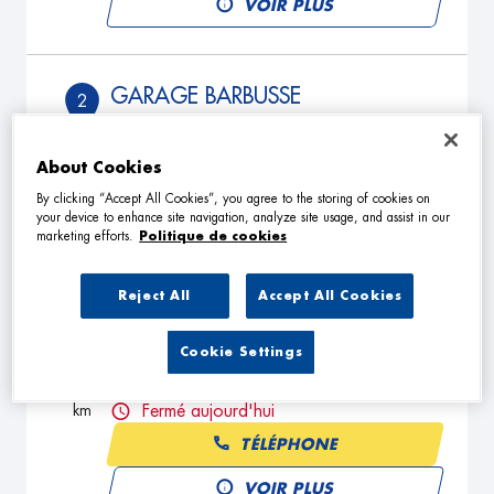
VOIR PLUS
GARAGE BARBUSSE
2
108 Boulevard Henri Barbusse
78800 HOUILLES
19.68
About Cookies
km
Fermé aujourd'hui
By clicking “Accept All Cookies”, you agree to the storing of cookies on
TÉLÉPHONE
your device to enhance site navigation, analyze site usage, and assist in our
marketing efforts.
Politique de cookies
VOIR PLUS
Reject All
Accept All Cookies
GARAGE DU MARCHE
3
Cookie Settings
19 Rue d'Alsace Lorraine
92250 LA GARENNE COLOMBES
20.03
km
Fermé aujourd'hui
TÉLÉPHONE
VOIR PLUS