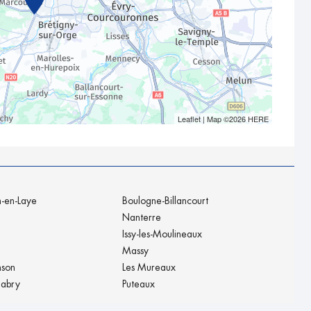
Leaflet
| Map ©2026
HERE
n-en-Laye
Boulogne-Billancourt
Nanterre
Issy-les-Moulineaux
Massy
nson
Les Mureaux
labry
Puteaux