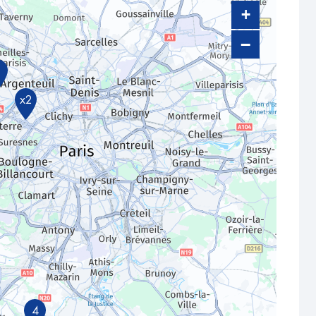
+
−
2
x2
4