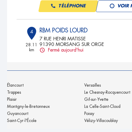
TÉLÉPHONE
VOIR 
RBM POIDS LOURD
4
7 RUE HENRI MATISSE
91390 MORSANG SUR ORGE
28.11
km
Fermé aujourd'hui
TÉLÉPHONE
VOIR 
Élancourt
Versailles
Trappes
Le Chesnay-Rocquencourt
Plaisir
Gif-sur-Yvette
Montigny-le-Bretonneux
La Celle-Saint-Cloud
Guyancourt
Poissy
Saint-Cyr-l'École
Vélizy-Villacoublay