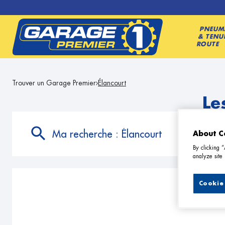
PNEUM
& TENU
ROUTE
Trouver un Garage Premier
Élancourt
Le
Ma recherche :
Élancourt
About C
By clicking 
analyze site 
Cookie 