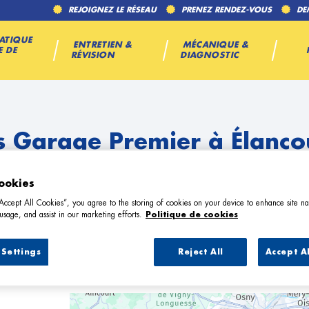
REJOIGNEZ LE RÉSEAU
PRENEZ RENDEZ-VOUS
DE
ATIQUE
ENTRETIEN &
MÉCANIQUE &
E DE
RÉVISION
DIAGNOSTIC
s Garage Premier à Élanco
ookies
“Accept All Cookies”, you agree to the storing of cookies on your device to enhance site na
usage, and assist in our marketing efforts.
Politique de cookies
Settings
Reject All
Accept A
4 Garage Premier à Élancourt