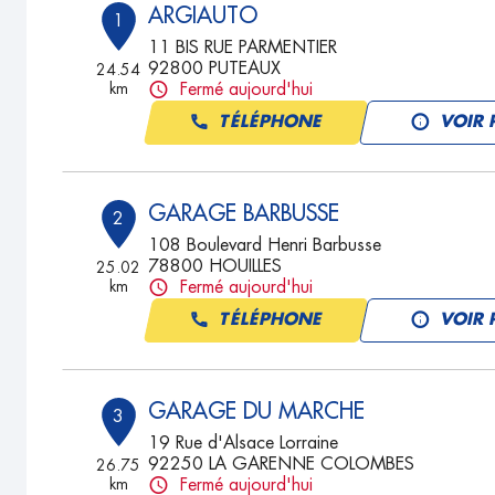
ARGIAUTO
1
11 BIS RUE PARMENTIER
92800 PUTEAUX
24.54
km
Fermé aujourd'hui
TÉLÉPHONE
VOIR 
GARAGE BARBUSSE
2
108 Boulevard Henri Barbusse
78800 HOUILLES
25.02
km
Fermé aujourd'hui
TÉLÉPHONE
VOIR 
GARAGE DU MARCHE
3
19 Rue d'Alsace Lorraine
92250 LA GARENNE COLOMBES
26.75
km
Fermé aujourd'hui