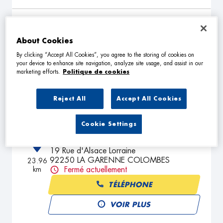
ARGIAUTO
2
About Cookies
11 BIS RUE PARMENTIER
92800 PUTEAUX
22.32
By clicking “Accept All Cookies”, you agree to the storing of cookies on
km
Fermé actuellement
your device to enhance site navigation, analyze site usage, and assist in our
marketing efforts.
Politique de cookies
TÉLÉPHONE
VOIR PLUS
Reject All
Accept All Cookies
Cookie Settings
GARAGE DU MARCHE
3
19 Rue d'Alsace Lorraine
92250 LA GARENNE COLOMBES
23.96
km
Fermé actuellement
TÉLÉPHONE
VOIR PLUS