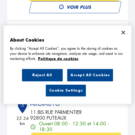
VOIR PLUS
GARAGE DU CENTRE
2
About Cookies
3 Rue Thiers
94130 NOGENT SUR MARNE
22.08
By clicking “Accept All Cookies”, you agree to the storing of cookies on
km
Ouvert 09:00 - 13:00 et 14:00 -
your device to enhance site navigation, analyze site usage, and assist in our
19:00
marketing efforts.
Politique de cookies
TÉLÉPHONE
Reject All
Accept All Cookies
VOIR PLUS
Cookie Settings
ARGIAUTO
3
11 BIS RUE PARMENTIER
92800 PUTEAUX
25.34
km
Ouvert 08:00 - 12:30 et 14:00 -
18:30