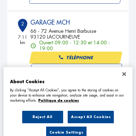
GARAGE MCH
2
66 - 72 Avenue Henri Barbusse
93120 LACOURNEUVE
7.11
km
Ouvert 09:00 - 12:30 et 14:00 -
19:00
TÉLÉPHONE
VOIR PLUS
About Cookies
By clicking “Accept All Cookies”, you agree to the storing of cookies on
GARAGE DU CENTRE
your device to enhance site navigation, analyze site usage, and assist in our
3
marketing efforts.
Politique de cookies
3 Rue Thiers
94130 NOGENT SUR MARNE
7.18
km
Ouvert 09:00 - 13:00 et 14:00 -
Reject All
Accept All Cookies
19:00
TÉLÉPHONE
Cookie Settings