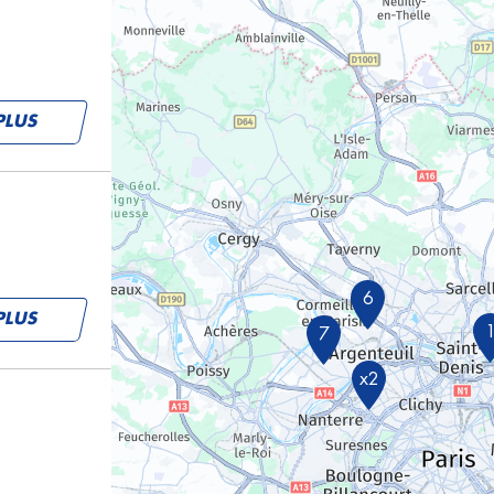
PLUS
6
PLUS
7
x2