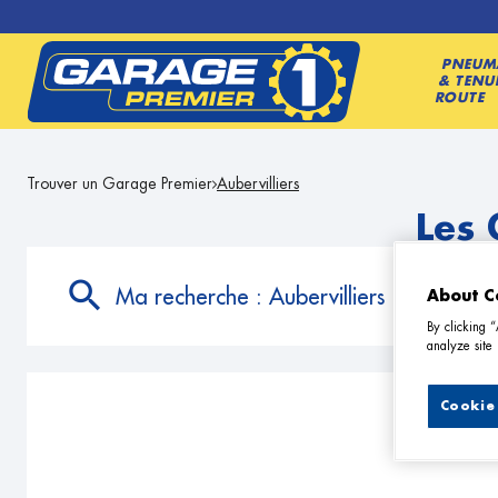
PNEUM
& TENU
ROUTE
Trouver un Garage Premier
Aubervilliers
Les 
Ma recherche :
Aubervilliers
About C
By clicking 
analyze site 
Cookie 