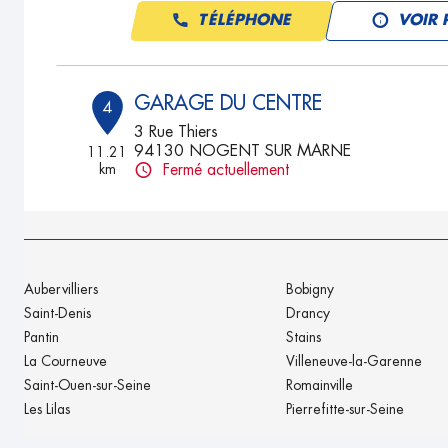
TÉLÉPHONE
VOIR 
GARAGE DU CENTRE
4
3 Rue Thiers
94130 NOGENT SUR MARNE
11.21
km
Fermé actuellement
TÉLÉPHONE
VOIR 
ARGIAUTO
5
Aubervilliers
Bobigny
11 BIS RUE PARMENTIER
Saint-Denis
Drancy
92800 PUTEAUX
11.21
Pantin
Stains
km
Ouvert 08:00 - 12:30 et 14:00 - 18:30
La Courneuve
Villeneuve-la-Garenne
TÉLÉPHONE
VOIR 
Saint-Ouen-sur-Seine
Romainville
Les Lilas
Pierrefitte-sur-Seine