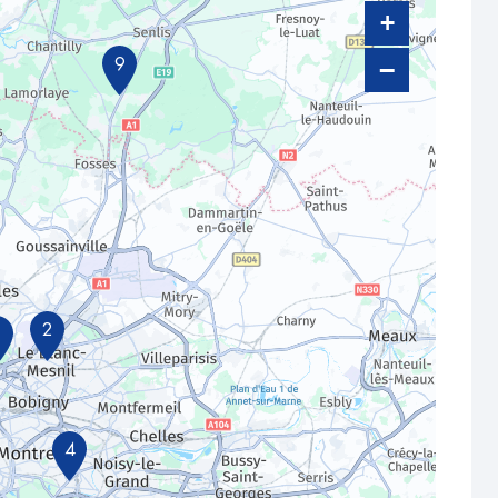
+
−
9
2
1
4