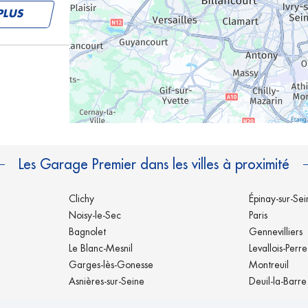
PLUS
PLUS
Les Garage Premier dans les villes à proximité
Clichy
Épinay-sur-Sei
Noisy-le-Sec
Paris
Bagnolet
Gennevilliers
Le Blanc-Mesnil
Levallois-Perre
PLUS
Garges-lès-Gonesse
Montreuil
Asnières-sur-Seine
Deuil-la-Barre