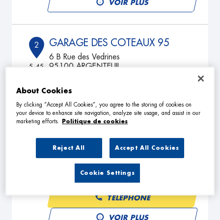
VOIR PLUS
GARAGE DES COTEAUX 95
2
6 B Rue des Vedrines
95100 ARGENTEUIL
5.45
km
Fermé aujourd'hui
TÉLÉPHONE
About Cookies
By clicking “Accept All Cookies”, you agree to the storing of cookies on
VOIR PLUS
your device to enhance site navigation, analyze site usage, and assist in our
marketing efforts.
Politique de cookies
Reject All
Accept All Cookies
ARGIAUTO
3
11 BIS RUE PARMENTIER
92800 PUTEAUX
Cookie Settings
6.6 km
Fermé aujourd'hui
TÉLÉPHONE
VOIR PLUS