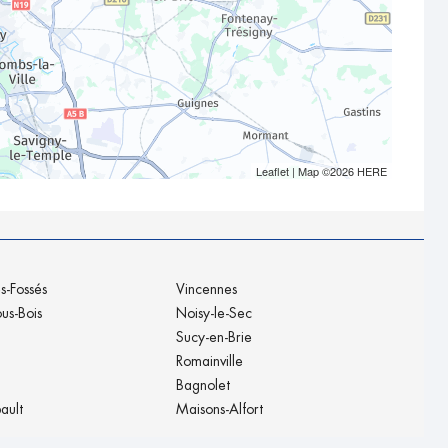
Leaflet
| Map ©2026
HERE
s-Fossés
Vincennes
ous-Bois
Noisy-le-Sec
Sucy-en-Brie
Romainville
Bagnolet
ault
Maisons-Alfort