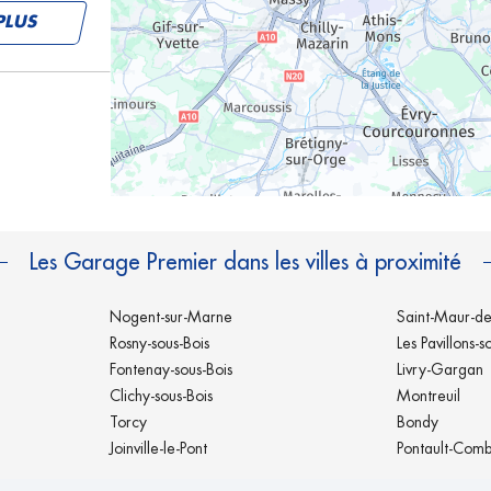
PLUS
PLUS
Les Garage Premier dans les villes à proximité
Nogent-sur-Marne
Saint-Maur-de
Rosny-sous-Bois
Les Pavillons-s
Fontenay-sous-Bois
Livry-Gargan
Clichy-sous-Bois
Montreuil
PLUS
Torcy
Bondy
Joinville-le-Pont
Pontault-Comb