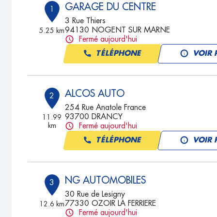
GARAGE DU CENTRE
1
3 Rue Thiers
94130 NOGENT SUR MARNE
5.25 km
Fermé aujourd'hui
TÉLÉPHONE
VOIR 
ALCOS AUTO
2
254 Rue Anatole France
93700 DRANCY
11.99
km
Fermé aujourd'hui
TÉLÉPHONE
VOIR 
NG AUTOMOBILES
3
30 Rue de Lesigny
77330 OZOIR LA FERRIERE
12.6 km
Fermé aujourd'hui