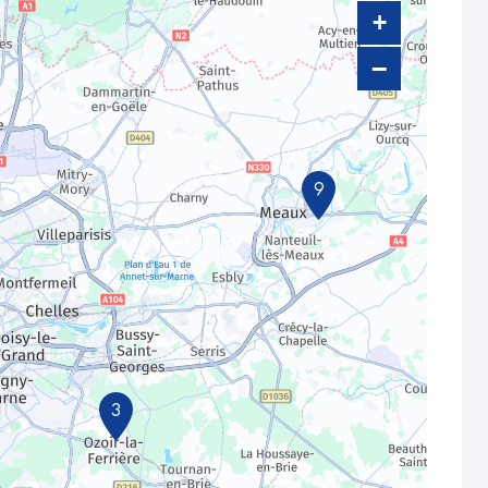
+
−
9
3