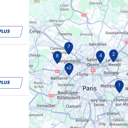
PLUS
7
2
4
8
x2
PLUS
1