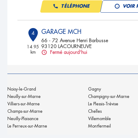
TÉLÉPHONE
VOIR 
GARAGE MCH
4
66 - 72 Avenue Henri Barbusse
93120 LACOURNEUVE
14.95
km
Fermé aujourd'hui
TÉLÉPHONE
VOIR 
ARGIAUTO
5
Noisy-le-Grand
Gagny
11 BIS RUE PARMENTIER
Neuilly-sur-Marne
Champigny-sur-Marne
92800 PUTEAUX
23.33
Villiers-sur-Marne
Le Plessis-Trévise
km
Fermé aujourd'hui
Champs-sur-Marne
Chelles
TÉLÉPHONE
VOIR 
Neuilly-Plaisance
Villemomble
Le Perreux-sur-Marne
Montfermeil