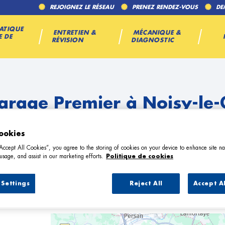
REJOIGNEZ LE RÉSEAU
PRENEZ RENDEZ-VOUS
DE
ATIQUE
ENTRETIEN &
MÉCANIQUE &
E DE
RÉVISION
DIAGNOSTIC
arage Premier à Noisy-le
ookies
“Accept All Cookies”, you agree to the storing of cookies on your device to enhance site na
usage, and assist in our marketing efforts.
Politique de cookies
Settings
Reject All
Accept A
9 Garage Premier à Noisy-le-Grand