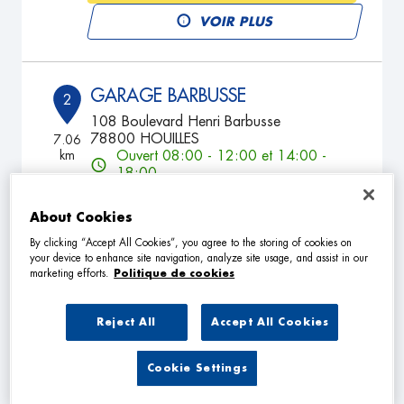
VOIR PLUS
GARAGE BARBUSSE
2
108 Boulevard Henri Barbusse
78800 HOUILLES
7.06
km
Ouvert 08:00 - 12:00 et 14:00 -
18:00
TÉLÉPHONE
About Cookies
VOIR PLUS
By clicking “Accept All Cookies”, you agree to the storing of cookies on
your device to enhance site navigation, analyze site usage, and assist in our
marketing efforts.
Politique de cookies
GARAGE DU MARCHE
3
Reject All
Accept All Cookies
19 Rue d'Alsace Lorraine
92250 LA GARENNE COLOMBES
8.66
Cookie Settings
km
Ouvert 08:30 - 12:00 et 14:00 -
18:00