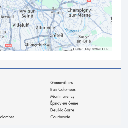
Leaflet
| Map ©2026
HERE
Gennevilliers
Bois-Colombes
Montmorency
Épinay-sur-Seine
Deuil-la-Barre
olombes
Courbevoie