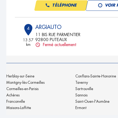
TÉLÉPHONE
VOIR 
ARGIAUTO
4
11 BIS RUE PARMENTIER
92800 PUTEAUX
13.57
km
Fermé actuellement
TÉLÉPHONE
VOIR 
GARAGE MCH
5
Herblay-sur-Seine
Conflans-Sainte-Honorine
66 - 72 Avenue Henri Barbusse
Montigny-lès-Cormeilles
Taverny
93120 LACOURNEUVE
18.04
Cormeilles-en-Parisis
Sartrouville
km
Fermé actuellement
Achères
Sannois
TÉLÉPHONE
VOIR 
Franconville
Saint-Ouen-l'Aumône
Maisons-Laffitte
Ermont