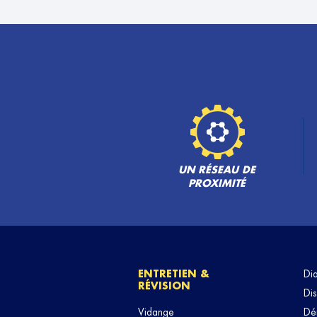
ALCOS AUTO
6
254 Rue Anatole France
93700 DRANCY
22.33
km
Fermé actuellement
TÉLÉPHONE
VOIR 
GARAGE DU CENTRE
7
3 Rue Thiers
94130 NOGENT SUR MARNE
UN RÉSEAU DE
28.9 km
Fermé actuellement
PROXIMITÉ
TÉLÉPHONE
VOIR 
ENTRETIEN &
Di
RÉVISION
Dis
Vidange
Dé