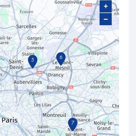
+
−
6
5
7