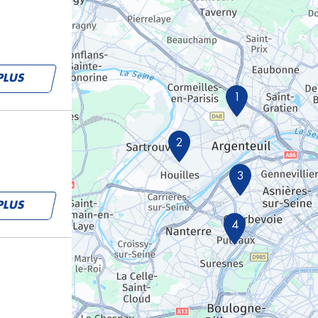
PLUS
1
2
3
PLUS
4