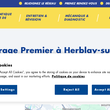
REJOIGNEZ LE RÉSEAU
PRENEZ RENDEZ-VOUS
DE
ATIQUE
ENTRETIEN &
MÉCANIQUE &
E DE
RÉVISION
DIAGNOSTIC
rage Premier à Herblay-su
ookies
“Accept All Cookies”, you agree to the storing of cookies on your device to enhance site na
usage, and assist in our marketing efforts.
Politique de cookies
Settings
Reject All
Accept A
7 Garage Premier à Herblay-sur-Sein