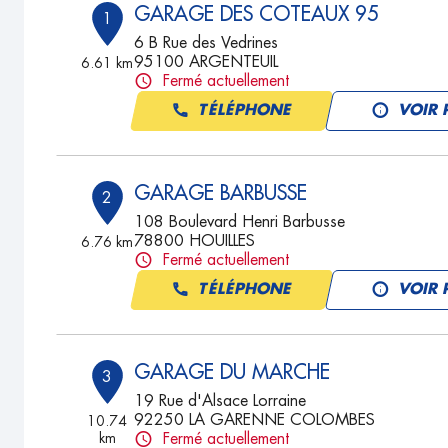
GARAGE DES COTEAUX 95
1
6 B Rue des Vedrines
95100 ARGENTEUIL
6.61 km
Fermé actuellement
TÉLÉPHONE
VOIR 
GARAGE BARBUSSE
2
108 Boulevard Henri Barbusse
78800 HOUILLES
6.76 km
Fermé actuellement
TÉLÉPHONE
VOIR 
GARAGE DU MARCHE
3
19 Rue d'Alsace Lorraine
92250 LA GARENNE COLOMBES
10.74
km
Fermé actuellement