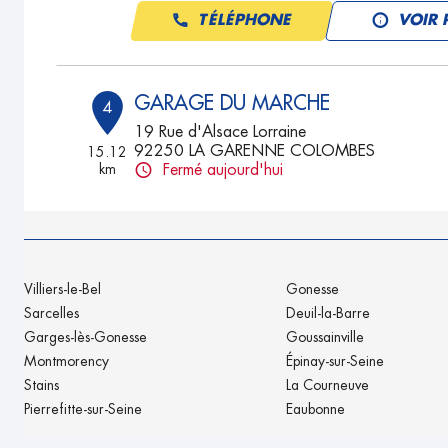
TÉLÉPHONE
VOIR 
GARAGE DU MARCHE
4
19 Rue d'Alsace Lorraine
92250 LA GARENNE COLOMBES
15.12
km
Fermé aujourd'hui
TÉLÉPHONE
VOIR 
GARAGE BARBUSSE
5
Villiers-le-Bel
Gonesse
108 Boulevard Henri Barbusse
Sarcelles
Deuil-la-Barre
78800 HOUILLES
17.08
Garges-lès-Gonesse
Goussainville
km
Fermé aujourd'hui
Montmorency
Épinay-sur-Seine
TÉLÉPHONE
VOIR 
Stains
La Courneuve
Pierrefitte-sur-Seine
Eaubonne