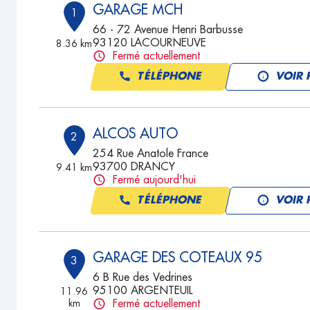
GARAGE MCH
1
66 - 72 Avenue Henri Barbusse
93120 LACOURNEUVE
8.36 km
Fermé actuellement
TÉLÉPHONE
VOIR 
ALCOS AUTO
2
254 Rue Anatole France
93700 DRANCY
9.41 km
Fermé aujourd'hui
TÉLÉPHONE
VOIR 
GARAGE DES COTEAUX 95
3
6 B Rue des Vedrines
95100 ARGENTEUIL
11.96
km
Fermé actuellement