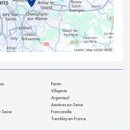
Leaflet
| Map ©2026
HERE
ois
Pantin
Villepinte
Argenteuil
Asnières-sur-Seine
r-Seine
Franconville
Tremblay-en-France