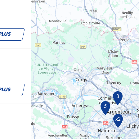
PLUS
PLUS
3
5
x2