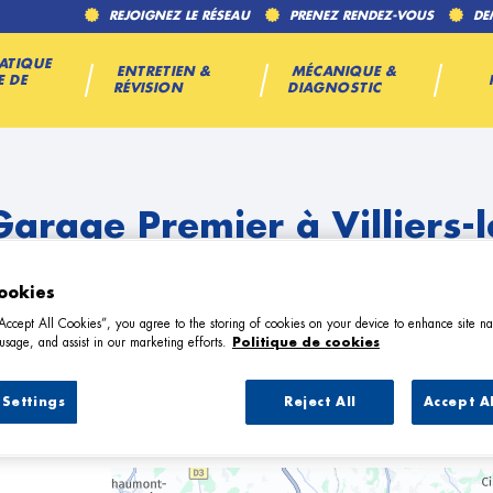
REJOIGNEZ LE RÉSEAU
PRENEZ RENDEZ-VOUS
DE
ATIQUE
ENTRETIEN &
MÉCANIQUE &
E DE
RÉVISION
DIAGNOSTIC
Garage Premier à Villiers-l
ookies
“Accept All Cookies”, you agree to the storing of cookies on your device to enhance site na
usage, and assist in our marketing efforts.
Politique de cookies
Settings
Reject All
Accept A
8 Garage Premier à Villiers-le-Bel