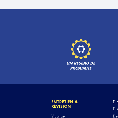
ARGIAUTO
6
11 BIS RUE PARMENTIER
92800 PUTEAUX
18.01
km
Fermé aujourd'hui
TÉLÉPHONE
VOIR 
GARAGE DEHARD NICOLAS
7
5 Route de Montgresin
60520 PONTARME
UN RÉSEAU DE
19.78
km
Fermé actuellement
PROXIMITÉ
TÉLÉPHONE
VOIR 
GARAGE DU CENTRE
8
ENTRETIEN &
Di
3 Rue Thiers
RÉVISION
Dis
94130 NOGENT SUR MARNE
20.04
km
Fermé aujourd'hui
Vidange
Dé