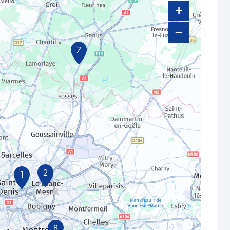
+
−
7
2
1
8