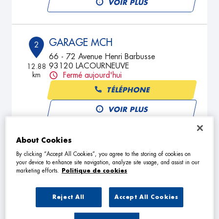
VOIR PLUS
GARAGE MCH
2
66 - 72 Avenue Henri Barbusse
93120 LACOURNEUVE
12.88
km
Fermé aujourd'hui
TÉLÉPHONE
VOIR PLUS
About Cookies
GARAGE DU CENTRE
3
By clicking “Accept All Cookies”, you agree to the storing of cookies on
your device to enhance site navigation, analyze site usage, and assist in our
3 Rue Thiers
marketing efforts.
Politique de cookies
94130 NOGENT SUR MARNE
13.94
km
Fermé aujourd'hui
TÉLÉPHONE
Reject All
Accept All Cookies
VOIR PLUS