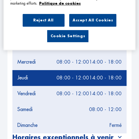
NAVIGUER
ITINÉRAIRE
marketing efforts.
Politique de cookies
Leaflet
| Map ©2026
HERE
Horaires d'ouverture
Reject All
Accept All Cookies
Lundi
08:00 - 12:00
14:00 - 18:00
Cookie Settings
Mardi
08:00 - 12:00
14:00 - 18:00
Mercredi
08:00 - 12:00
14:00 - 18:00
Jeudi
08:00 - 12:00
14:00 - 18:00
Vendredi
08:00 - 12:00
14:00 - 18:00
Samedi
08:00 - 12:00
Dimanche
Fermé
Horaires exceptionnels à venir