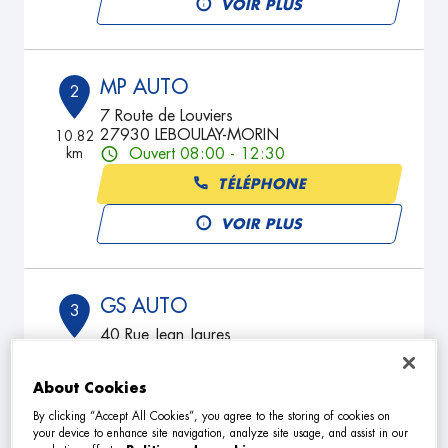
VOIR PLUS
MP AUTO
2
7 Route de Louviers
27930 LEBOULAY-MORIN
10.82
km
Ouvert 08:00 - 12:30
TÉLÉPHONE
VOIR PLUS
GS AUTO
3
40 Rue Jean Jaures
76500 ELBEUF
17.16
km
Fermé aujourd'hui
About Cookies
TÉLÉPHONE
By clicking “Accept All Cookies”, you agree to the storing of cookies on
your device to enhance site navigation, analyze site usage, and assist in our
VOIR PLUS