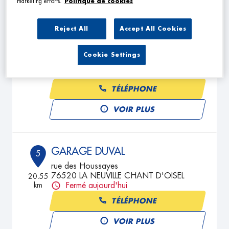
marketing efforts.
Politique de cookies
Reject All
Accept All Cookies
GARAGE DE OISSEL
4
RUE OCTAVE FAUQUET
Cookie Settings
76350 OISSEL
18.79
km
Fermé aujourd'hui
TÉLÉPHONE
VOIR PLUS
GARAGE DUVAL
5
rue des Houssayes
76520 LA NEUVILLE CHANT D'OISEL
20.55
km
Fermé aujourd'hui
TÉLÉPHONE
VOIR PLUS