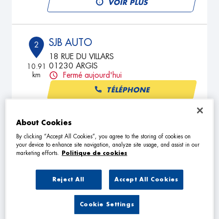
VOIR PLUS
SJB AUTO
2
18 RUE DU VILLARS
01230 ARGIS
10.91
km
Fermé aujourd'hui
TÉLÉPHONE
VOIR PLUS
About Cookies
By clicking “Accept All Cookies”, you agree to the storing of cookies on
your device to enhance site navigation, analyze site usage, and assist in our
MAX'S AUTO
3
marketing efforts.
Politique de cookies
52 RUE DE L'EGLISE
1320 CHALAMONT
15.08
Reject All
Accept All Cookies
km
Fermé aujourd'hui
TÉLÉPHONE
Cookie Settings
VOIR PLUS