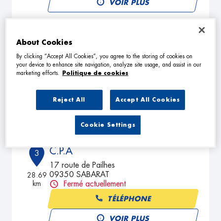
VOIR PLUS
SPESS'AUTO
About Cookies
2
FARAIL
By clicking “Accept All Cookies”, you agree to the storing of cookies on
your device to enhance site navigation, analyze site usage, and assist in our
31190 MAUVAISIN
11.73
marketing efforts.
Politique de cookies
km
Fermé actuellement
TÉLÉPHONE
Reject All
Accept All Cookies
VOIR PLUS
Cookie Settings
C.P.A
3
17 route de Pailhes
09350 SABARAT
28.69
km
Fermé actuellement
TÉLÉPHONE
VOIR PLUS