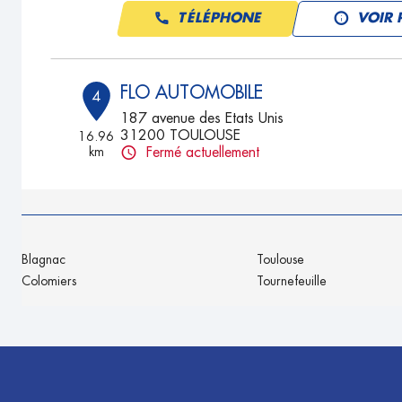
TÉLÉPHONE
VOIR 
FLO AUTOMOBILE
4
187 avenue des Etats Unis
31200 TOULOUSE
16.96
km
Fermé actuellement
TÉLÉPHONE
VOIR 
ASSISTANCE AUTO 31
5
Blagnac
Toulouse
1 allee Paul Harris
Colomiers
Tournefeuille
31200 TOULOUSE
17.28
km
Fermé actuellement
TÉLÉPHONE
VOIR 