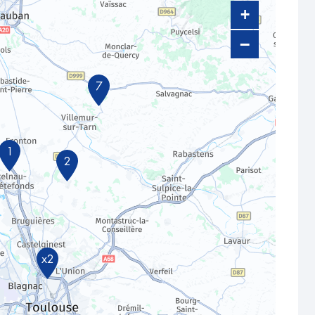
+
−
7
1
2
x2