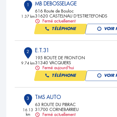
MB DEBOSSELAGE
1
616 Route de Bouloc
31620 CASTELNAU D'ESTRETEFONDS
1.37 km
Fermé actuellement
TÉLÉPHONE
VOIR 
E.T.31
2
195 ROUTE DE FRONTON
31340 VACQUIERS
9.74 km
Fermé aujourd'hui
TÉLÉPHONE
VOIR 
TMS AUTO
3
63 ROUTE DU PIBRAC
31700 CORNEBARRIEU
16.13
km
Fermé actuellement