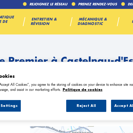
REJOIGNEZ LE RÉSEAU
PRENEZ RENDEZ-VOUS
DE
ATIQUE
ENTRETIEN &
MÉCANIQUE &
E DE
RÉVISION
DIAGNOSTIC
e Premier à Castelnau-d'Es
ookies
ds
“Accept All Cookies”, you agree to the storing of cookies on your device to enhance site na
usage, and assist in our marketing efforts.
Politique de cookies
Settings
Reject All
Accept A
arage Premier à Castelnau-d'Estrétef