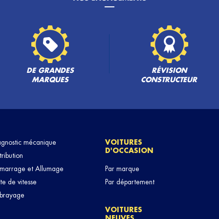
PLUS
DE GRANDES
RÉVISION
MARQUES
CONSTRUCTEUR
PLUS
agnostic mécanique
VOITURES
D'OCCASION
tribution
marrage et Allumage
Par marque
te de vitesse
Par département
brayage
VOITURES
NEUVES