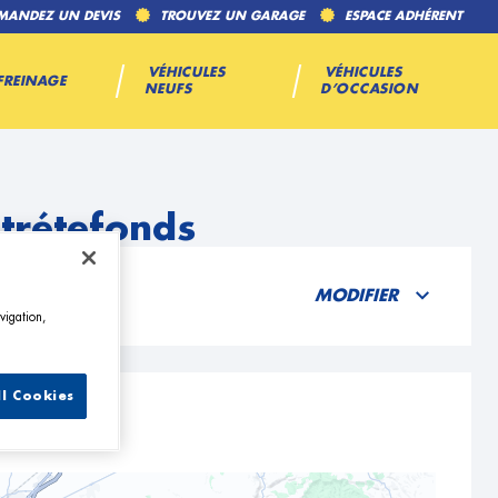
MANDEZ UN DEVIS
TROUVEZ UN GARAGE
ESPACE ADHÉRENT
VÉHICULES
VÉHICULES
FREINAGE
NEUFS
D’OCCASION
trétefonds
MODIFIER
vigation,
ll Cookies
onds