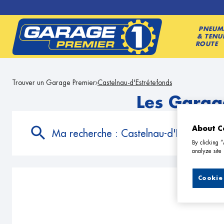
PNEUM
& TENU
ROUTE
Trouver un Garage Premier
Castelnau-d'Estrétefonds
Les Garag
About C
Ma recherche :
Castelnau-d'Estrétefon
By clicking 
analyze site 
Cookie 
9 G